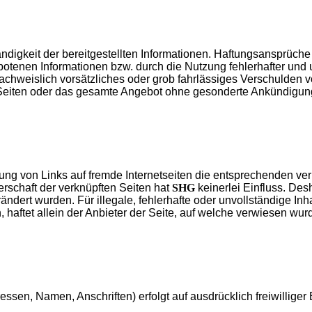
tändigkeit der bereitgestellten Informationen. Haftungsansprüc
otenen Informationen bzw. durch die Nutzung fehlerhafter und 
achweislich vorsätzliches oder grob fahrlässiges Verschulden vo
er Seiten oder das gesamte Angebot ohne gesonderte Ankündigun
ung von Links auf fremde Internetseiten die entsprechenden verli
erschaft der verknüpften Seiten hat
SHG
keinerlei Einfluss. Desh
rändert wurden. Für illegale, fehlerhafte oder unvollständige I
haftet allein der Anbieter der Seite, auf welche verwiesen wurde
ssen, Namen, Anschriften) erfolgt auf ausdrücklich freiwilliger